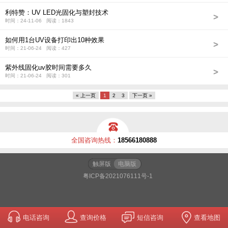
利特赞：UV LED光固化与塑封技术
>
时间：24-11-06 阅读：1843
如何用1台UV设备打印出10种效果
>
时间：21-06-24 阅读：427
紫外线固化uv胶时间需要多久
>
时间：21-06-24 阅读：301
« 上一页
1
2
3
下一页 »
全国咨询热线：
18566180888
触屏版
电脑版
粤ICP备2021076111号-1
电话咨询
查询价格
短信咨询
查看地图