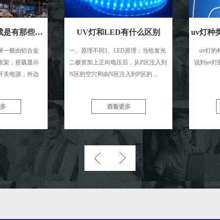
LED显示屏的组成是有那些（硬件和软件）
UV灯和LED有什么区别
uv灯种类有哪
铝合金
一、原理不同1、LED原理：当给发光
uv灯的种类有哪
载显示
二极管加上正向电压后，从P区注入到
说到uv灯的 ...
，外边
N区的空穴和由N区注入到P区的 ...