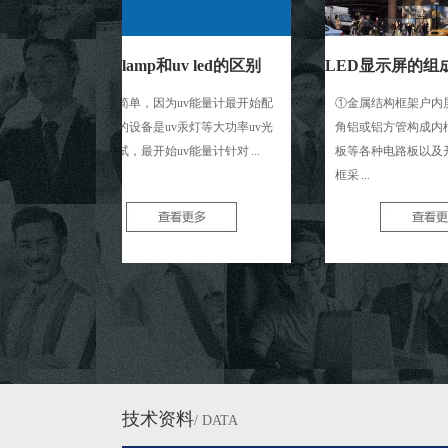
uv lamp和uv led的区别
原因很简单，因为uv能量计最开始配
①金属结构框架户内屏一般由
套测试的设备是uv汞灯等大功率uv光
角铝或铝方管构成内框架，搭
源的测试，最开始uv能量计针对 ...
板等各种电路板以及开关电源
框采 ...
技术资料
/ DATA