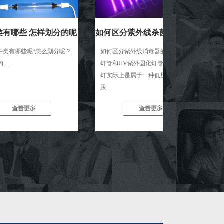
些 怎样划分的呢
如何区分紫外线杀菌灯管和UV紫外固化灯管
些呢?怎么划分呢？
如何区分紫外线消毒器的紫外线杀菌
工作原
灯管和UV紫外固化灯管：紫外线杀菌
础架构
灯实际上是属于一种低压汞灯。低压
物，像
汞 ...
属卤化 .