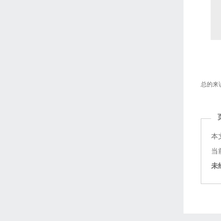
总的来
本
当前
未