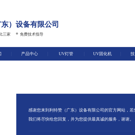
广东）设备有限公司
比三家
免费技术指导
闻
产品中心
UV灯管
UV固化机
技
感谢您来到利特赞（广东）设备有限公司的官方网站，若
我们将尽快给您回复，并为您提供最真诚的服务，谢谢。