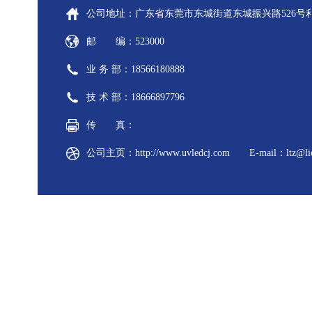
公司地址：广东省东莞市东城街道东城振兴路526号利
邮 编：523000
业 务 部：18566180888
技 术 部：18666897796
传 真：
公司主页：http://www.uvledcj.com E-mail：ltz@lich