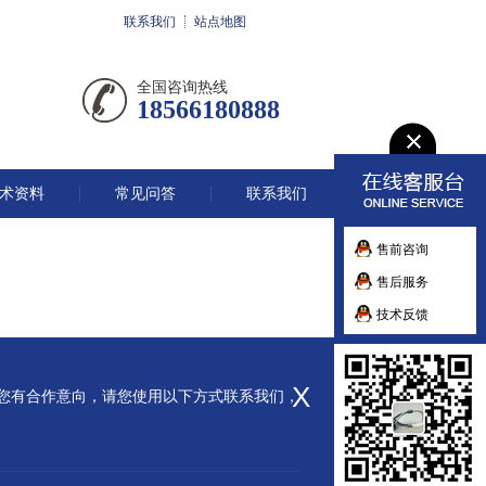
联系我们
站点地图
全国咨询热线
18566180888
术资料
常见问答
联系我们
售前咨询
售后服务
技术反馈
X
您有合作意向，请您使用以下方式联系我们，