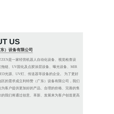
T US
广东）设备有限公司
HTZEN是一家经营机器人自动化设备、视觉检查设
尘拖链、UV固化及点胶涂层设备、曝光设备、MIR
ED光源、UV灯、传送器等设备的企业。 为了更好
地区的需求成立利特赞（广东）设备有限公司，我们
的为客户提供更加好的产品、合理的价格、完善的售
来的我们将通过创意、革新、发展来为客户创造更高