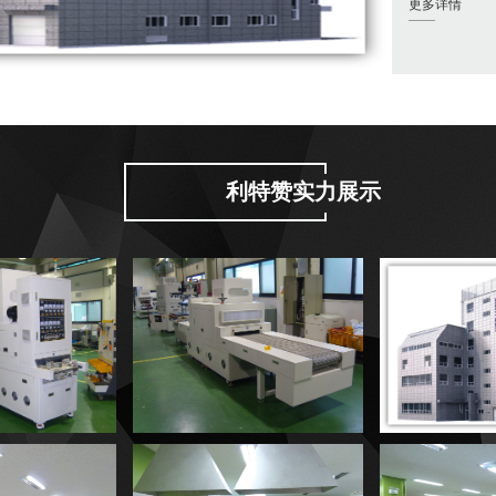
更多详情
利特赞实力展示