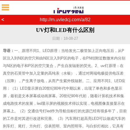
<
http://m.uvledcj.com/a/82
UV灯和LED有什么区别
日期：18-08-27
导语：
一、原理不同1、LED原理：当给发光二极管加上正向电压后，从P
区注入到N区的空穴和由N区注入到P区的电子，在PN结附近数微米内分别
与N区的电子和P区的空穴复合，产生自发辐射的荧光。2、uv灯原理：在
真空的石英管中加入定量的高纯汞（水银），通过对两端电极提供电压差
（压降），产生离子放电，从而产生紫外线辐射。二、应用不同1、LED应
用：（1）LED显示屏自20世纪80年代中期以来，出现了单色和多色显示
屏，最初是文本屏幕或动画屏幕。20世纪90年代初，随着计算机技术和集
成电路技术的发展，led显示屏的视频技术得以实现，电视图像直接显示在
屏幕上。（2）交通信号灯led作为导航信标灯的光源已经有很多年了，目前
的工作是对其进行改进和完善。（3）汽车用灯超高亮LED可以做成汽车的
刹车灯、尾灯、方向灯、仪表照明、室内照明等。与白炽灯相比，它具有