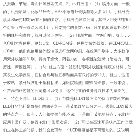
抗振动、节能、寿命长等显著优点。2、uv灯应用：（1）喷涂方面：一般
的手机壳喷涂，化妆品外壳，MP3小家电外壳喷塑等大多采用。手机外壳
喷涂和uv打印对uv有不同的要求。手机外壳喷涂公司，其中大部分都有6-8
个灯管（在一条涂装线上），只要提供的参数正确，只要他知道紫外线灯
管的规格和参数，就可以保证更换。（2）印刷方面：丝网印刷，胶印，5
色印刷大多使用。例如U盘、CD-ROM等，使用防紫外线胶。在CD-ROM上
打印时，他们也使用紫外线油墨进行丝网印刷。在丝网印刷中，大多数使
用紫外线油墨印刷。具有干燥快、附着力好、各项性能达标（附着力、耐
磨性、摩擦性等）。（3）鞋业方面：就是利用紫外线照射鞋底的材料，使
其发生化学反应，使粘合剂与鞋底和鞋面具有良好的亲和力。鞋业，适用
于胶粘，紫外线胶用于塑料粘接，如医院输液用塑料管粘接。一般来说，
生产高档旅游鞋的公司都可以使用。这个行业的业务是以技术为基础的。
三、特点不同1、LED特点：（1）节能是LED灯最突出的特点在能耗方面，
LED灯的能耗是白炽灯的四分之一，是节能灯的四分之一。这是LED灯最大
的特点之一。如今，人们都提倡节能环保。正是由于节能的特点，led灯的
应用非常广泛，使得led灯非常受欢迎。（2）可以在高速开关状态工作当我
们走在路上的时候，我们会发现每一个LED屏幕都是不可预知的。这说明