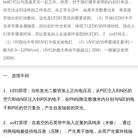
led灯可以与高速开关一起工作。然而，对于我们通常使用的白炽灯来说，
却无法达到这样的工作状态。在正常生活中，如果开关数量过多，将直接
导致白炽灯丝断丝。这也是LED灯普及的重要原因。（3）环保LED灯中不
含汞等重金属物质，但白炽灯中含有汞，体现了LED灯的环保特性。现在人
们非常重视环保，所以更多的人会选择环保型的LED灯。2、uv灯特点：
（1）UV固化中常用UV灯为弧光放电灯。（2）UV灯的功率要满足要求(一
般为8 0—120W/cm)；UV灯的最大寿命不能超过1 200h，一般建议使用
1000h。
一、原理不同
1、LED原理：当给发光二极管加上正向电压后，从P区注入到N区的
空穴和由N区注入到P区的电子，在PN结附近数微米内分别与N区的电
子和P区的空穴复合，产生自发辐射的荧光。
2、
uv
灯原理：在真空的石英管中加入定量的高纯汞（水银），通过
对两端电极提供电压差（压降），产生离子放电，从而产生紫外线辐