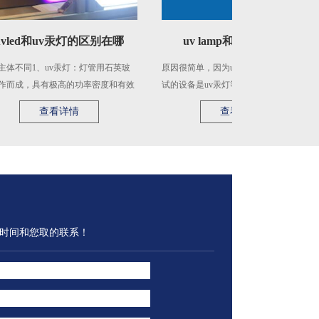
d和uv汞灯的区别在哪
uv lamp和uv led的区别
1、uv汞灯：灯管用石英玻
原因很简单，因为uv能量计最开始配套测
①
具有极高的功率密度和有效
试的设备是uv汞灯等大功率uv光源的测
或
uvle ...
试，最开始uv能量计针对 ...
电
查看详情
查看详情
时间和您取的联系！