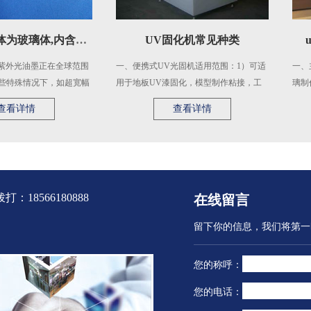
紫外灯管管体为玻璃体,内含水银或特殊元素蒸气,点灯时内电极温
UV固化机常见种类
uvle
油墨正在全球范围
一、便携式UV光固机适用范围：1）可适
一、主体不同
况下，如超宽幅
用于地板UV漆固化，模型制作粘接，工
璃制作而成，
...
艺品上光，印刷，科学实验。 ...
的紫外线波长。2、
情
查看详情
8566180888
在线留言
留下你的信息，我们将第一
您的称呼：
您的电话：