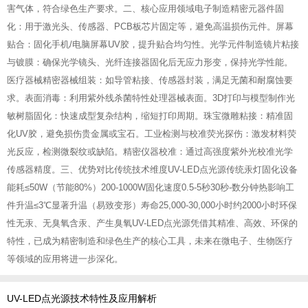
害气体，符合绿色生产要求。‌二、核心应用领域‌‌电子制造‌‌精密元器件固
化‌：用于激光头、传感器、PCB板芯片固定等，避免高温损伤元件。‌屏幕
贴合‌：固化手机/电脑屏幕UV胶，提升贴合均匀性。‌光学元件制造‌‌镜片粘接
与镀膜‌：确保光学镜头、光纤连接器固化后无应力形变，保持光学性能。‌
医疗器械‌‌精密器械组装‌：如导管粘接、传感器封装，满足无菌和耐腐蚀要
求。‌表面消毒‌：利用紫外线杀菌特性处理器械表面。‌3D打印与模型制作‌‌光
敏树脂固化‌：快速成型复杂结构，缩短打印周期。‌珠宝微雕粘接‌：精准固
化UV胶，避免损伤贵金属或宝石。‌工业检测与校准‌‌荧光探伤‌：激发材料荧
光反应，检测微裂纹或缺陷。‌精密仪器校准‌：通过高强度紫外光校准光学
传感器精度。‌三、优势对比传统技术维度UV-LED点光源传统汞灯固化设备‌
能耗‌≤50W（节能80%）200-1000W‌固化速度‌0.5-5秒30秒-数分钟‌热影响‌工
件升温≤3℃显著升温（易致变形）‌寿命‌25,000-30,000小时约2000小时‌环保
性‌无汞、无臭氧含汞、产生臭氧UV-LED点光源凭借其精准、高效、环保的
特性，已成为精密制造和绿色生产的核心工具，未来在微电子、生物医疗
等领域的应用将进一步深化。
UV-LED点光源技术特性及应用解析