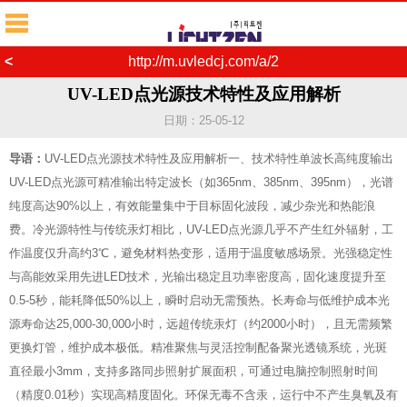
<
http://m.uvledcj.com/a/2
UV-LED点光源技术特性及应用解析
日期：25-05-12
导语：
UV-LED点光源技术特性及应用解析‌一、技术特性‌‌单波长高纯度输出‌
UV-LED点光源可精准输出特定波长（如365nm、385nm、395nm），光谱
纯度高达90%以上，有效能量集中于目标固化波段，减少杂光和热能浪
费。‌冷光源特性‌与传统汞灯相比，UV-LED点光源几乎不产生红外辐射，工
作温度仅升高约3℃，避免材料热变形，适用于温度敏感场景。‌光强稳定性
与高能效‌采用先进LED技术，光输出稳定且功率密度高，固化速度提升至
0.5-5秒，能耗降低50%以上，瞬时启动无需预热。‌长寿命与低维护成本‌光
源寿命达25,000-30,000小时，远超传统汞灯（约2000小时），且无需频繁
更换灯管，维护成本极低。‌精准聚焦与灵活控制‌配备聚光透镜系统，光斑
直径最小3mm，支持多路同步照射扩展面积，可通过电脑控制照射时间
（精度0.01秒）实现高精度固化。‌环保无毒‌不含汞，运行中不产生臭氧及有