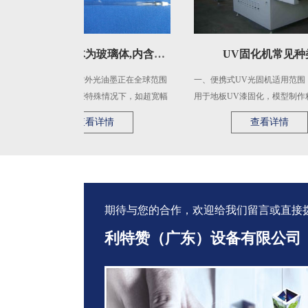
紫外灯管管体为玻璃体,内含水银或特殊元素蒸气,点灯时内电极温
UV固化机常见种类
，LED固化紫外光油墨正在全球范围
一、便携式UV光固机适用范围：1）可适
行，但在某些特殊情况下，如超宽幅
用于地板UV漆固化，模型制作粘接，工
刷，LED会出现固化不 ...
艺品上光，印刷，科学实验。 ...
查看详情
查看详情
期待与您的合作，欢迎给我们留言或直接拨打：1
利特赞（广东）设备有限公司