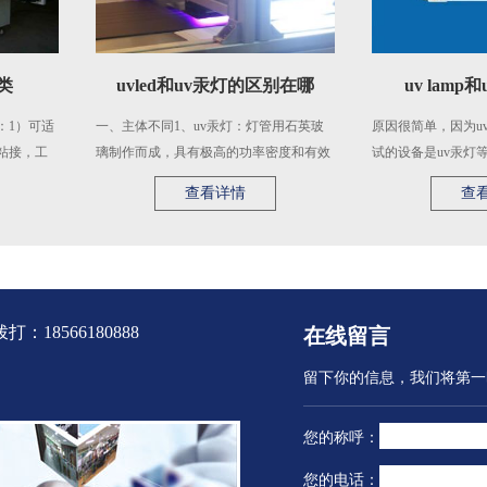
uvled和uv汞灯的区别在哪
uv lamp和uv le
一、主体不同1、uv汞灯：灯管用石英玻
原因很简单，因为uv能量计
璃制作而成，具有极高的功率密度和有效
试的设备是uv汞灯等大功率u
的紫外线波长。2、uvle ...
试，最开始uv能量计针对 ...
查看详情
查看详情
8566180888
在线留言
留下你的信息，我们将第一
您的称呼：
您的电话：