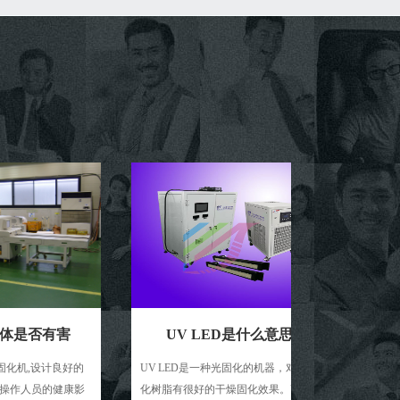
有害
UV LED是什么意思
金
计良好的
UV LED是一种光固化的机器，对光固
工作原理金属卤
的健康影
化树脂有很好的干燥固化效果。UV
础架构上，融入