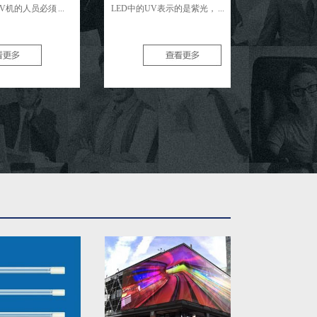
 ...
LED中的UV表示的是紫光， ...
物，像碘化铁、
属卤化 ...