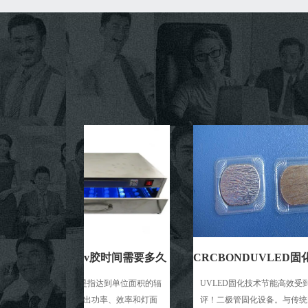
外线固化uv胶时间需要多久
CRCBONDUVLED固化剂需要满足什么要求?
V灯的辐照度是指达到单位面积的辐
UVLED固化技术节能高效受到广泛好
度，取决于输出功率、效率和灯面
评！二极管固化设备。与传统固化技