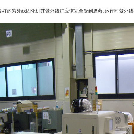
良好的紫外线固化机其紫外线灯应该完全受到遮蔽, 运作时紫外