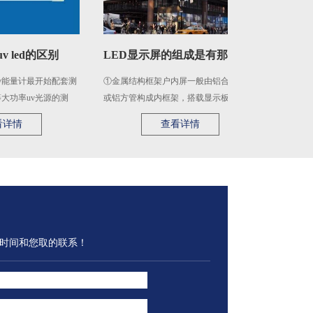
d的区别
LED显示屏的组成是有那些（硬件和软件）
UV灯和L
最开始配套测
①金属结构框架户内屏一般由铝合金角铝
一、原理不同1、L
v光源的测
或铝方管构成内框架，搭载显示板等各种
极管加上正向电压
电路板以及开关电源，外边框采 ...
空穴和由N区注入到P
查看详情
查
时间和您取的联系！